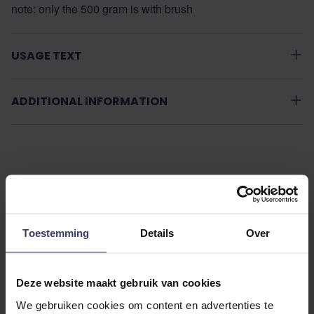
note: only the 500 gram is with brush
USAGE TEXT
ADDITIONAL INFORMATION
Customer Reviews
Toestemming
Details
Over
Deze website maakt gebruik van cookies
0
We gebruiken cookies om content en advertenties te