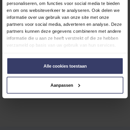
0 reviews
personaliseren, om functies voor social media te bieden
en om ons websiteverkeer te analyseren. Ook delen we
More info
informatie over uw gebruik van onze site met onze
partners voor social media, adverteren en analyse. Deze
Share your thoughts
partners kunnen deze gegevens combineren met andere
Write a review
with other customers
informatie die u aan ze heeft verstrekt of die ze hebben
verzameld op basis van uw gebruik van hun services.
Top customer reviews
Alle cookies toestaan
Aanpassen
No reviews