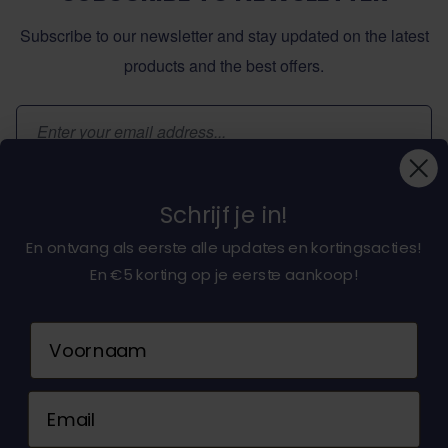
Subscribe to our newsletter and stay updated on the latest
products and the best offers.
Email Address
Subscribe
Schrijf je in!
En ontvang als eerste alle updates en kortingsacties!
En €5 korting op je eerste aankoop!
About dochorse.com
Naam
Customerservice
Email
Contact us