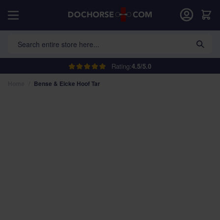
Skip to Content
Car
Search entire store here...
Rating:
4.5/5.0
Home
/
Bense & Eicke Hoof Tar