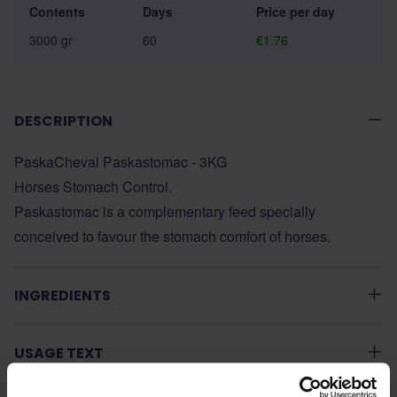
Contents
Days
Price per day
3000 gr
60
€1.76
DESCRIPTION
PaskaCheval Paskastomac - 3KG
Horses Stomach Control.
Paskastomac is a complementary feed specially
conceived to favour the stomach comfort of horses.
INGREDIENTS
USAGE TEXT