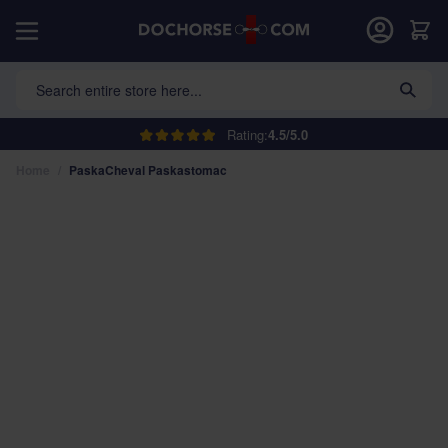
Skip to Content
Car
Search entire store here...
Rating:
4.5/5.0
Home
/
PaskaCheval Paskastomac