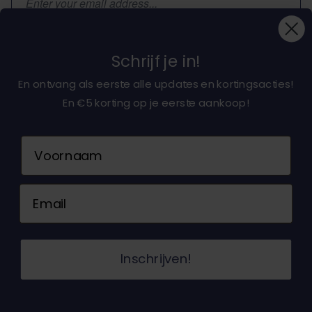
Subscribe
Schrijf je in!
En ontvang als eerste alle updates en kortingsacties!
En €5 korting op je eerste aankoop!
About dochorse.com
Naam
Customerservice
Email
Contact us
© 2026 Dochorse. All Rights Reserved. Design &
Inschrijven!
Development by -
Accent Interactive
Terms and Conditions
Privacy Policy
Sitemap