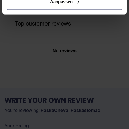
Aanpassen
Top customer reviews
No reviews
WRITE YOUR OWN REVIEW
You're reviewing:
PaskaCheval Paskastomac
Your Rating: