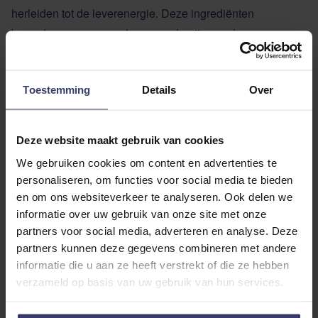
herleiden tot de leverenergie. Deze ingrediënten
bevorderen een normale en regelmatige cyclus.
Monnikspeper (Agnus castus) voor een normale cyclus,
Toestemming
Details
Over
wordt vooral ingezet bij ongemakken rondom de cyclus,
zoals wisselende stemmingen.
Deze website maakt gebruik van cookies
Kalmoes (Acorus calamus) goed voor de cyclus.
We gebruiken cookies om content en advertenties te
personaliseren, om functies voor social media te bieden
Saffraanbloesem (Crocus sativa flores) ondersteunt de
en om ons websiteverkeer te analyseren. Ook delen we
vrouwelijke geslachtsorganen. Werkt rustgevend.
informatie over uw gebruik van onze site met onze
partners voor social media, adverteren en analyse. Deze
partners kunnen deze gegevens combineren met andere
Paardenbloem (Taraxacum officinale) beïnvloedt de
informatie die u aan ze heeft verstrekt of die ze hebben
algemene stofwisseling en is bloedzuiverend.
verzameld op basis van uw gebruik van hun services.
Verdund extract van Stinkende gouwe (Chelidonium