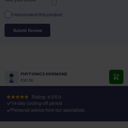
I recommend this product
Submit Review
PHYTONICS HORMONE
€36.56
Add t
Rating: 4.5/5.0
14-day cooling-off period
Personal advice from our specialists