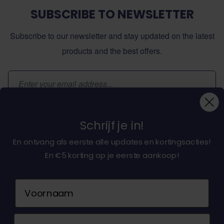
SUBSCRIBE TO NEWSLETTER
Subscribe to our newsletter and stay updated on the latest
products and the best offers.
Email Address
Subscribe
Schrijf je in!
En ontvang als eerste alle updates en kortingsacties!
En €5 korting op je eerste aankoop!
About dochorse.com
Naam
Customerservice
Email
Contact us