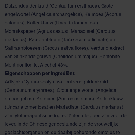
Duizendguldenkruid (Centaurium erythraea), Grote
engelwortel (Angelica archangelica), Kalmoes (Acorus
calamus), Kattenklauw (Uncaria tomentosa),
Monnikspeper (Agnus castus), Mariadistel (Carduus
marianus), Paardenbloem (Taraxacum officinale) en
Saffraanbloesem (Crocus sativa flores). Verdund extract
van Stinkende gouwe (Chelidonium majus). Bentonite -
Montmorillonite. Alcohol 48%.
Eigenschappen per ingrediënt:
Artisjok (Cynara scolymus), Duizendguldenkruid
(Centaurium erythraea), Grote engelwortel (Angelica
archangelica), Kalmoes (Acorus calamus), Kattenklauw
(Uncaria tomentosa) en Mariadistel (Carduus marianus)
zijn fytotherapeutische ingrediënten die goed zijn voor de
lever. In de Chinese geneeskunde zijn de vrouwelijke
geslachtsorganen en de daarbij behorende emoties te