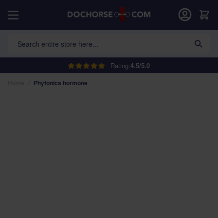
Skip to Content
Car
Search entire store here...
Rating:
4.5/5.0
Home
/
Phytonics hormone