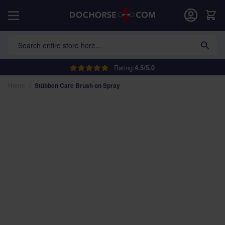
Skip to Content
Car
Search entire store here...
Rating:
4.5/5.0
Home
/
Stübben Care Brush on Spray