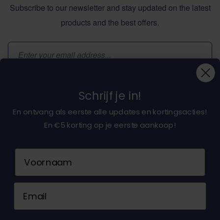
Subscribe to our newsletter and stay updated on the latest
products and the best offers.
Email Address
Subscribe
Schrijf je in!
En ontvang als eerste alle updates en kortingsacties!
En €5 korting op je eerste aankoop!
About dochorse.com
Naam
Customerservice
Email
Contact us