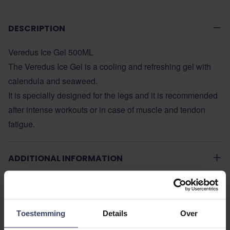
DESCRIPTION
Veredus Ice Gel 500ML
The Veredus Ice Gel is a cooling and refreshing gel with
calendula and seaweed.
It is specially designed for the legs and it is recommended
after intense workouts or in case of muscle and tendon
fatigue.
ADDITIONAL INFORMATION
Toestemming
Details
Over