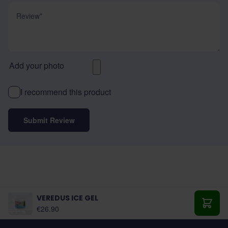
Review
Add your photo
I recommend this product
Submit Review
VEREDUS ICE GEL
€26.90
Add t