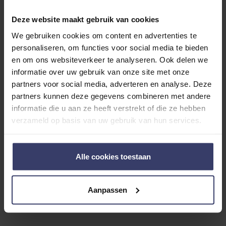
Customer Reviews
Deze website maakt gebruik van cookies
We gebruiken cookies om content en advertenties te
personaliseren, om functies voor social media te bieden
en om ons websiteverkeer te analyseren. Ook delen we
0
informatie over uw gebruik van onze site met onze
partners voor social media, adverteren en analyse. Deze
0 reviews
partners kunnen deze gegevens combineren met andere
More info
informatie die u aan ze heeft verstrekt of die ze hebben
verzameld op basis van uw gebruik van hun services.
Share your thoughts
Write a review
with other customers
Alle cookies toestaan
Top customer reviews
Aanpassen