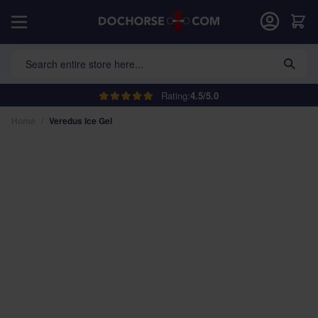
Skip to Content
Car
Search entire store here...
Rating:
4.5/5.0
Home
/
Veredus Ice Gel