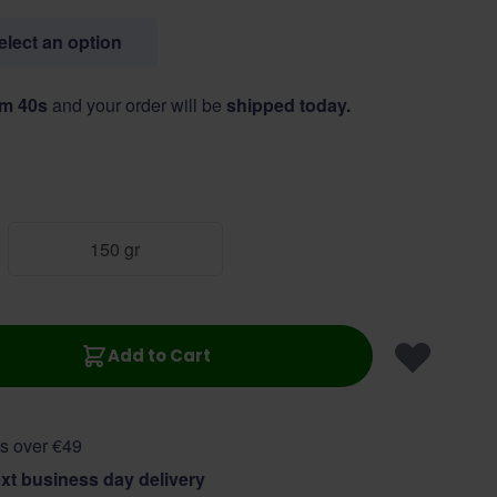
select an option
2m 39s
and your order will be
shipped today.
150 gr
Add to Cart
s over €49
xt business day delivery