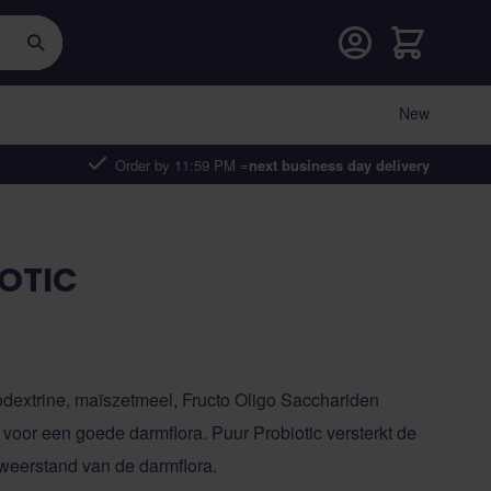
Cart
New
Order by 11:59 PM =
next business day delivery
OTIC
odextrine, maïszetmeel, Fructo Oligo Sacchariden
 voor een goede darmflora. Puur Probiotic versterkt de
weerstand van de darmflora.