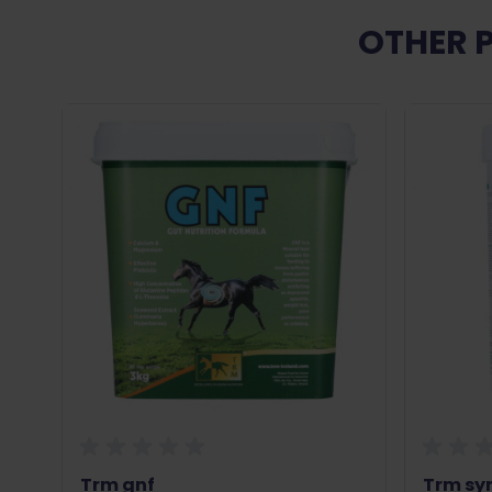
OTHER 
Trm gnf
Trm sy