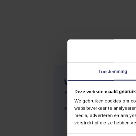
Toestemming
WRITE YOUR OWN R
Deze website maakt gebruik
You're reviewing:
Puur Probiotic
We gebruiken cookies om cont
Your Rating:
websiteverkeer te analyseren
media, adverteren en analys
Nickname
verstrekt of die ze hebben v