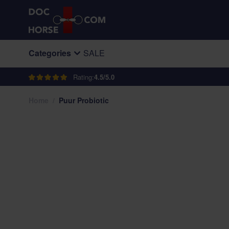
Skip to Content
Categories
SALE
Rating:
4.5/5.0
Home
/
Puur Probiotic