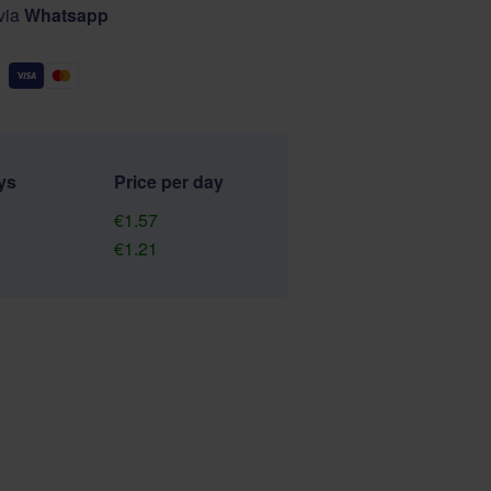
 via
Whatsapp
ys
Price per day
€1.57
€1.21