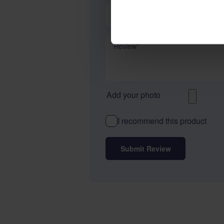
Summary
Review
Add your photo
I recommend this product
Submit Review