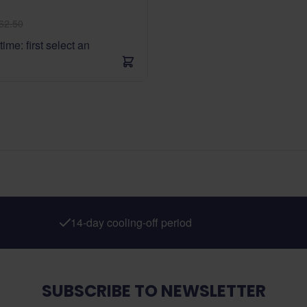
62.50
time: first select an
14-day cooling-off period
SUBSCRIBE TO NEWSLETTER