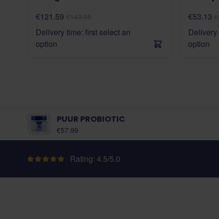
€121.59
€53.13
€143.05
€
Delivery time: first select an
Delivery 
option
option
PUUR PROBIOTIC
As low as:
€57.99
Rating: 4.5/5.0