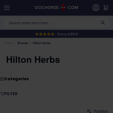
Skip to Content
Car
Search entire store here...
Rating:
4.5/5.0
Home
/
Brands
/
Hilton Herbs
Hilton Herbs
Categories
FILTER