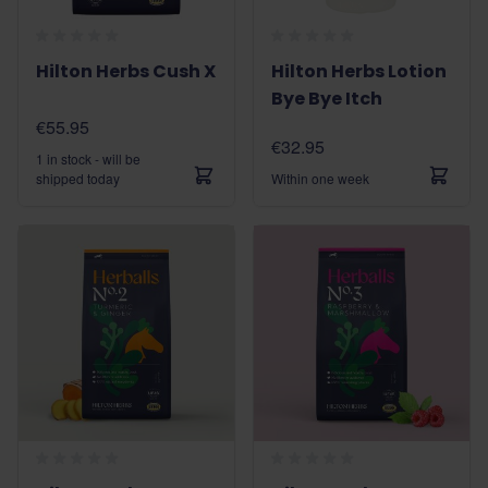
Hilton Herbs Cush X
Hilton Herbs Lotion
Bye Bye Itch
€55.95
€32.95
1 in stock - will be
shipped today
Within one week