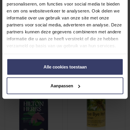
personaliseren, om functies voor social media te bieden
en om ons websiteverkeer te analyseren. Ook delen we
informatie over uw gebruik van onze site met onze
partners voor social media, adverteren en analyse. Deze
Hilton Herbs DeTox
Hilton Herbs Cush X
partners kunnen deze gegevens combineren met andere
Liquid
Liquid
informatie die u aan ze heeft verstrekt of die ze hebben
verzameld op basis van uw gebruik van hun services.
€50.95
€46.95
4 in stock - will be
Within one week
shipped today
Alle cookies toestaan
Aanpassen