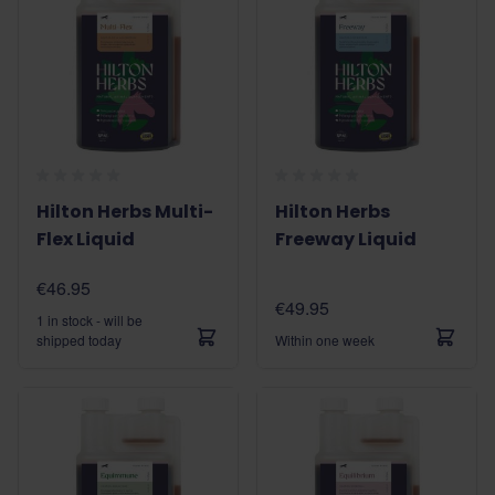
Hilton Herbs Multi-
Hilton Herbs
Flex Liquid
Freeway Liquid
€46.95
€49.95
1 in stock - will be
shipped today
Within one week